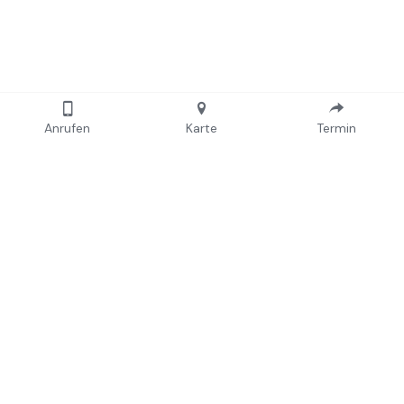
Anrufen
Karte
Termin
 .
CAPRICE Hairstyle
Öffnungszeiten 
Montag: geschlossen
Affolternstrasse 28
Di - Fr: 9:30 - 19:00 
8105 Regensdorf
Samstag: 8:00 - 16:30